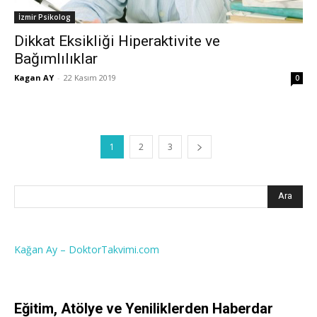
İzmir Psikolog
Dikkat Eksikliği Hiperaktivite ve
Bağımlılıklar
Kagan AY
-
22 Kasım 2019
0
1
2
3
Kağan Ay – DoktorTakvimi.com
Eğitim, Atölye ve Yeniliklerden Haberdar