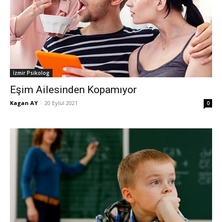
İzmir Psikolog
Eşim Ailesinden Kopamıyor
Kagan AY
-
20 Eylül 2021
0