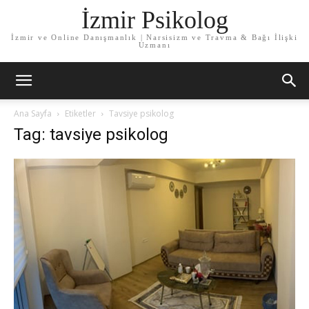
İzmir Psikolog
İzmir ve Online Danışmanlık | Narsisizm ve Travma & Bağı İlişki
Uzmanı
Ana Sayfa
Etiketler
Tavsiye psikolog
Tag: tavsiye psikolog