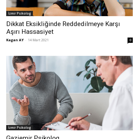
İzmir Psikolog
Dikkat Eksikliğinde Reddedilmeye Karşı
Aşırı Hassasiyet
Kagan AY
-
14 Mart 2021
0
İzmir Psikolog
Gaziemir Psikolog