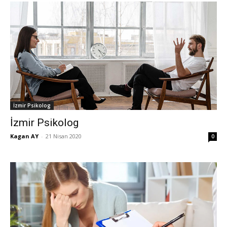
İzmir Psikolog
İzmir Psikolog
Kagan AY
-
21 Nisan 2020
0