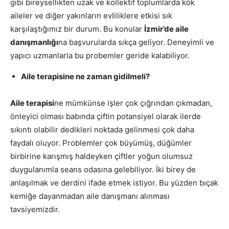
gibi bireysellikten uzak ve kollektif toplumlarda kök
aileler ve diğer yakınların evliliklere etkisi sık
karşılaştığımız bir durum. Bu konular
İzmir’de aile
danışmanlığı
na başvurularda sıkça geliyor. Deneyimli ve
yapıcı uzmanlarla bu probemler geride kalabiliyor.
Aile terapisine ne zaman gidilmeli?
Aile terapisi
ne mümkünse işler çok çığrından çıkmadan,
önleyici olması babında çiftin potansiyel olarak ilerde
sıkıntı olabilir dedikleri noktada gelinmesi çok daha
faydalı oluyor. Problemler çok büyümüş, düğümler
birbirine karışmış haldeyken çiftler yoğun olumsuz
duygulanımla seans odasına gelebiliyor. İki birey de
anlaşılmak ve derdini ifade etmek istiyor. Bu yüzden bıçak
kemiğe dayanmadan aile danışmanı alınması
tavsiyemizdir.