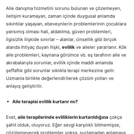
Aile danışma hizmetini sorunu bulunan ve çözemeyen,
iletişim kuramayan, zaman içinde duygusal anlamda
sıkıntılar yaşayan, ebeveynlerin problemlerinin çocuklara
yansımış olması hali, aldatılma, güven problemleri,
ilgisizlik ilişkide sınırlar – alanlar, cinsellik gibi birçok
alanda ihtiyaç duyan ilişki,
evlilik
ve aileler yararlanır. Kök
aile problemleri, kaynana görümce vb. eş tarafının aile ve
akrabalarıyla sorunlar, evlilik içinde maddi anlamda
şeffaflık gibi sorunlar sıklıkla terapi merkezine gelir.
Uzmanla birlikte değerlendirilerek çözüm yolları ve
anlayış geliştirilir.
Aile terapisi evlilik kurtarır mı?
Evet,
aile terapilerinde evliliklerin kurtarıldığına
çokça
şahit olduk, oluyoruz. Eğer sevgi karşılıklı bitmemişse,
çözülemeyecek problemler yoksa, suçlamadan anlamaya