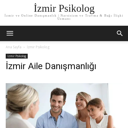
İzmir Psikolog
İzmir ve Online Danışmanlık | Narsisizm ve Travma & Bağı İlişki
Uzmanı
Ana Sayfa
İzmir Psikolog
İzmir Psikolog
İzmir Aile Danışmanlığı