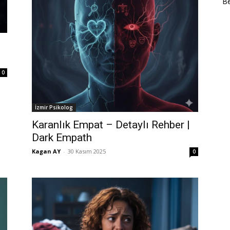
Be
0
İzmir Psikolog
Karanlık Empat – Detaylı Rehber |
Dark Empath
Kagan AY
-
30 Kasım 2025
0