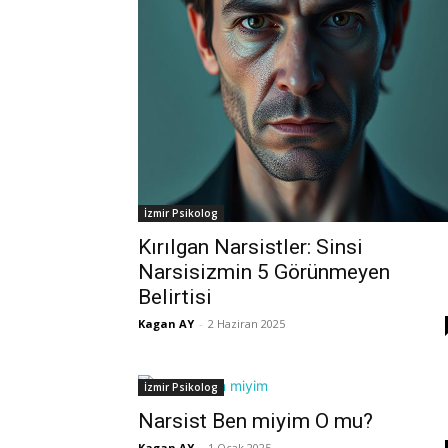
İzmir Psikolog
Kırılgan Narsistler: Sinsi
Narsisizmin 5 Görünmeyen
Belirtisi
Kagan AY
-
2 Haziran 2025
İzmir Psikolog
Narsist Ben miyim O mu?
Kagan AY
-
1 Ocak 2025