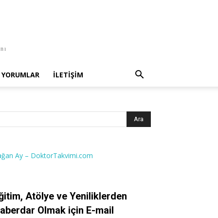
anı
YORUMLAR
İLETIŞIM
ağan Ay – DoktorTakvimi.com
ğitim, Atölye ve Yeniliklerden
aberdar Olmak için E-mail