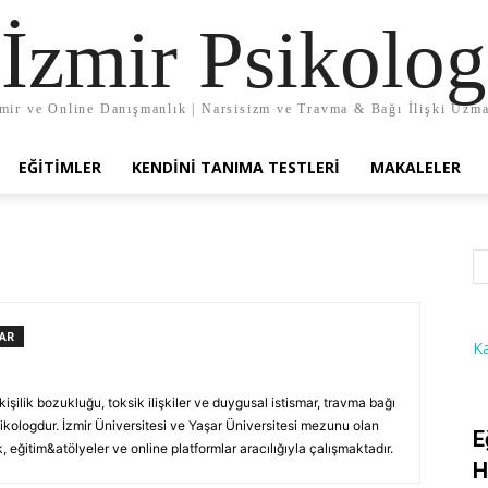
İzmir Psikolog
mir ve Online Danışmanlık | Narsisizm ve Travma & Bağı İlişki Uzm
EĞITIMLER
KENDINI TANIMA TESTLERI
MAKALELER
AR
K
işilik bozukluğu, toksik ilişkiler ve duygusal istismar, travma bağı
ikologdur. İzmir Üniversitesi ve Yaşar Üniversitesi mezunu olan
E
 eğitim&atölyeler ve online platformlar aracılığıyla çalışmaktadır.
H