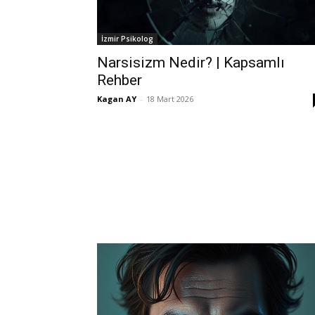
İzmir Psikolog
Narsisizm Nedir? | Kapsamlı
Rehber
Kagan AY
-
18 Mart 2026