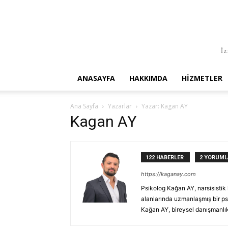
İz
ANASAYFA
HAKKIMDA
HIZMETLER
Ana Sayfa
Yazarlar
Yazar: Kagan AY
Kagan AY
122 HABERLER
2 YORUML
https://kaganay.com
Psikolog Kağan AY, narsisistik k
alanlarında uzmanlaşmış bir ps
Kağan AY, bireysel danışmanlık,