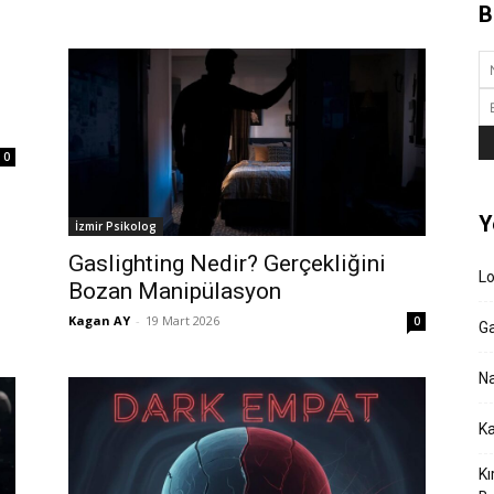
B
0
Y
İzmir Psikolog
Gaslighting Nedir? Gerçekliğini
L
Bozan Manipülasyon
Kagan AY
-
19 Mart 2026
0
Ga
Na
Ka
Kı