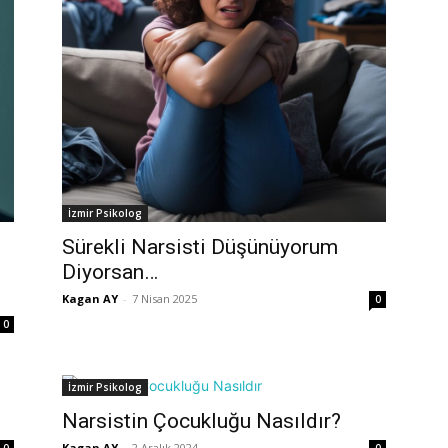
İzmir Psikolog
Sürekli Narsisti Düşünüyorum
Diyorsan…
Kagan AY
-
7 Nisan 2025
0
0
İzmir Psikolog
Narsistin Çocukluğu Nasıldır?
Kagan AY
-
2 Aralık 2024