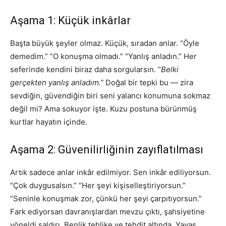
Aşama 1: Küçük inkârlar
Başta büyük şeyler olmaz. Küçük, sıradan anlar. “Öyle
demedim.” “O konuşma olmadı.” “Yanlış anladın.” Her
seferinde kendini biraz daha sorgularsın. “
Belki
gerçekten yanlış anladım.”
Doğal bir tepki bu — zira
sevdiğin, güvendiğin biri seni yalancı konumuna sokmaz
değil mi? Ama sokuyor işte. Kuzu postuna bürünmüş
kurtlar hayatın içinde.
Aşama 2: Güvenilirliğinin zayıflatılması
Artık sadece anlar inkâr edilmiyor. Sen inkâr ediliyorsun.
“Çok duygusalsın.” “Her şeyi kişiselleştiriyorsun.”
“Seninle konuşmak zor, çünkü her şeyi çarpıtıyorsun.”
Fark ediyorsan davranışlardan mevzu çıktı, şahsiyetine
yöneldi saldırı. Benlik tehlike ve tehdit altında. Yavaş