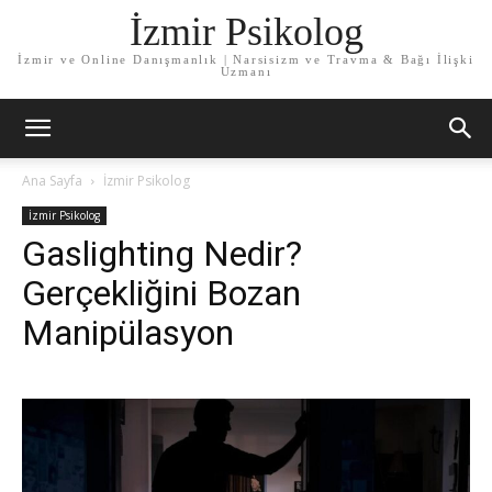
İzmir Psikolog
İzmir ve Online Danışmanlık | Narsisizm ve Travma & Bağı İlişki
Uzmanı
Ana Sayfa
İzmir Psikolog
İzmir Psikolog
Gaslighting Nedir?
Gerçekliğini Bozan
Manipülasyon