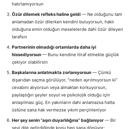
hatırlamıyorsun
Özür dilemek refleks haline geldi
— Ne olduğunu tam
anlamadan özür dilerken kendini buluyorsun, haklı
olduğuna emin olduğun meselelerde dahi özür dileyen
tarafsın
Partnerinin olmadığı ortamlarda daha iyi
hissediyorsun
— Bunu kendine itiraf etmekte güçlük
çekiyor olabilirsin
Başkalarına anlatmakta zorlanıyorsun
— Çünkü
dışarıdan saçma görülüyor, “neden ayrılmıyorsun ki”
cevabını alıyorsun veya almaktan korkuyorsun,
paylaştığın şeyler soyut ve psikolojik olduğu için
anlaşılması güç. En yakınların dahi anlamazsa hatta
üstüne sana hak vermezse yıkım perçinleniyor
Her şey senin “aşırı duyarlılığına” bağlanıyor
— Bir
şeyi dile getirdiğinde konu hep sana dönüyor;