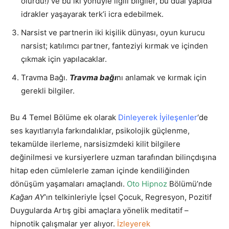
olurdu!) ve bu iki yönüyle ilgili bilgiler, bu dual yapıda
idrakler yaşayarak terk’i icra edebilmek.
Narsist ve partnerin iki kişilik dünyası, oyun kurucu
narsist; katılımcı partner, fanteziyi kırmak ve içinden
çıkmak için yapılacaklar.
Travma Bağı.
Travma bağı
nı anlamak ve kırmak için
gerekli bilgiler.
Bu 4 Temel Bölüme ek olarak
Dinleyerek İyileşenler
‘de
ses kayıtlarıyla farkındalıklar, psikolojik güçlenme,
tekamülde ilerleme, narsisizmdeki kilit bilgilere
değinilmesi ve kursiyerlere uzman tarafından bilinçdışına
hitap eden cümlelerle zaman içinde kendiliğinden
dönüşüm yaşamaları amaçlandı.
Oto Hipnoz
Bölümü’nde
Kağan AY
’ın telkinleriyle İçsel Çocuk, Regresyon, Pozitif
Duygularda Artış gibi amaçlara yönelik meditatif –
hipnotik çalışmalar yer alıyor.
İzleyerek