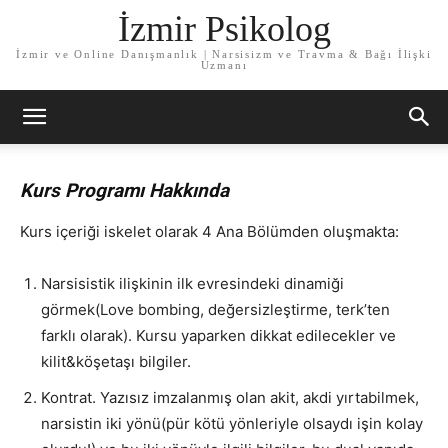
İzmir Psikolog
İzmir ve Online Danışmanlık | Narsisizm ve Travma & Bağı İlişki
Uzmanı
Kurs Programı Hakkında
Kurs içeriği iskelet olarak 4 Ana Bölümden oluşmakta:
Narsisistik ilişkinin ilk evresindeki dinamiği
görmek(Love bombing, değersizleştirme, terk’ten
farklı olarak). Kursu yaparken dikkat edilecekler ve
kilit&köşetaşı bilgiler.
Kontrat. Yazısız imzalanmış olan akit, akdi yırtabilmek,
narsistin iki yönü(pür kötü yönleriyle olsaydı işin kolay