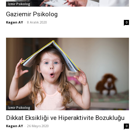
İzmir Psikolog
Gaziemir Psikolog
Kagan AY
-
8 Aralık 2020
0
İzmir Psikolog
Dikkat Eksikliği ve Hiperaktivite Bozukluğu
Kagan AY
-
26 Mayıs 2020
0