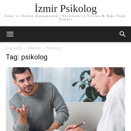
İzmir Psikolog
İzmir ve Online Danışmanlık | Narsisizm ve Travma & Bağı İlişki
Uzmanı
Ana Sayfa
Etiketler
Psikolog
Tag: psikolog