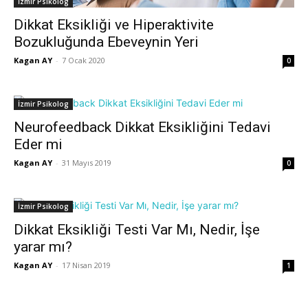
İzmir Psikolog
Dikkat Eksikliği ve Hiperaktivite
Bozukluğunda Ebeveynin Yeri
Kagan AY
-
7 Ocak 2020
0
İzmir Psikolog
Neurofeedback Dikkat Eksikliğini Tedavi
Eder mi
Kagan AY
-
31 Mayıs 2019
0
İzmir Psikolog
Dikkat Eksikliği Testi Var Mı, Nedir, İşe
yarar mı?
Kagan AY
-
17 Nisan 2019
1