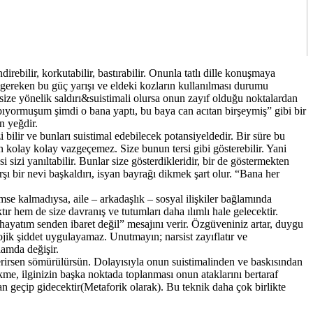
rebilir, korkutabilir, bastırabilir. Onunla tatlı dille konuşmaya
gereken bu güç yarışı ve eldeki kozların kullanılması durumu
r, size yönelik saldırı&suistimali olursa onun zayıf olduğu noktalardan
apıyormuşum şimdi o bana yaptı, bu baya can acıtan birşeymiş” gibi bir
n yeğdir.
i bilir ve bunları suistimal edebilecek potansiyeldedir. Bir süre bu
en kolay kolay vazgeçemez. Size bunun tersi gibi gösterebilir. Yani
sizi yanıltabilir. Bunlar size gösterdikleridir, bir de göstermekten
rşı bir nevi başkaldırı, isyan bayrağı dikmek şart olur. “Bana her
mse kalmadıysa, aile – arkadaşlık – sosyal ilişkiler bağlamında
ır hem de size davranış ve tutumları daha ılımlı hale gelecektir.
“hayatım senden ibaret değil” mesajını verir. Özgüveniniz artar, duygu
ojik şiddet uygulayamaz. Unutmayın; narsist zayıflatır ve
lamda değişir.
erirsen sömürülürsün. Dolayısıyla onun suistimalinden ve baskısından
e, ilginizin başka noktada toplanması onun ataklarını bertaraf
dan geçip gidecektir(Metaforik olarak). Bu teknik daha çok birlikte