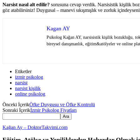
Narsist nasıl alt edilir?
sorusuna cevap verdik. Narsisistik kişilik bo
göz atabilirsiniz! Duygusal – manevi sıkışmışlık ve zorluk içindeyseniz
Kagan AY
Psikolog Kağan AY, narsisistik kişilik bozukluğu, to
bireysel danışmanlık, eğitim&atölyeler ve online plat
Etiketler
izmir psikolog
narsist
narsist kişilik
online psikolog
Önceki İçerik
Öfke Duygusu ve Öfke Kontrolü
Sonraki İçerik
İzmir Psikolog Fiyatları
Kağan Ay – DoktorTakvimi.com
Eğitim, Atölye ve Yeniliklerden Haberdar Olmak i