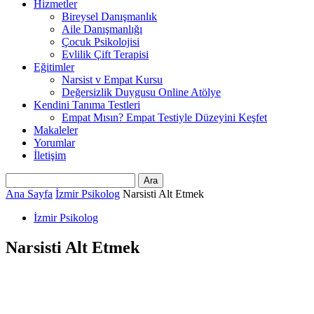
Hizmetler
Bireysel Danışmanlık
Aile Danışmanlığı
Çocuk Psikolojisi
Evlilik Çift Terapisi
Eğitimler
Narsist v Empat Kursu
Değersizlik Duygusu Online Atölye
Kendini Tanıma Testleri
Empat Mısın? Empat Testiyle Düzeyini Keşfet
Makaleler
Yorumlar
İletişim
Ana Sayfa
İzmir Psikolog
Narsisti Alt Etmek
İzmir Psikolog
Narsisti Alt Etmek