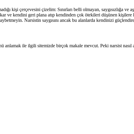
adığı kişi çerçevesini çizelim: Sınırları belli olmayan, saygısızlığa v
kar ve kendini geri plana atıp kendinden çok ötekileri düşünen kişilere 
betmeyin. Narsistin saygısını ancak bu alanlarda kendinizi güçlendirer
ü anlamak ile ilgili sitemizde birçok makale mevcut. Peki narsist nasıl a