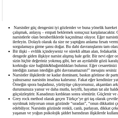
Narsistler güç dengesini iyi gözlemler ve buna yönelik hareket ed
çalışmak, anlayış – empati beklemek sonuçsuz karşılanacaktır. 
narsistlerle olan beraberliklerde kaçınılmaz oluyor. Eğer narsist
ilerleyin. Dolaylı olarak da size ne yaptığını anlama fırsatı v
sorgulamaya girme şansı doğar. Bu dahi davranışlarını tam olar
Bir ilişki – evlilik içindeyseniz ve sürekli alttan alan, fedakarl
dengede giden ilişkiye narsist alışmış hale gelir. Bir nevi eğer
sizin hiçbir değeriniz yokmuş gibi, her an ayrılabilir gözü karal
korktuğu size bağlılık&bağımlılıkları bulunur. Eğer cesaretinizi 
istediğin zaman istediğin gibi davranamazsın!” mesajını sesiniz 
Narsistler ilişkilerde ne kadar dominant, baskın görünse de part
yalnızsanız narsistin insafına kalırsınız. Fakat eğer kendinize 
Örneğin spora başladınız, yürüyüşe çıkıyorsunuz, akşamları arka
durumunuza yansır ve daha mutlu, keyifli, hayattan tat alır hald
güçsüzleştirir. Kanadınızı kırdıktan sonra sömürür. Güçlenir ve 
Grey rock method olarak geçen Türkçe’ye gri taş olarak çevrile
sıyrılmak istiyorsan onun gözünde “sıradan”, “onun dikkatini 
edebiliyor. Narsistin gözünde renkli, canlı, parlayan, dikkat çe
yaşanan ve yoğun psikolojik şiddet barındıran ilişkilerde kullanı