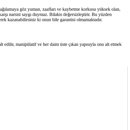
e aşağılamaya göz yuman, zaafları ve kaybetme korkusu yüksek olan,
karşı narsist saygı duymaz. Bilakis değersizleştirir. Bu yüzden
ek kazanabilirsiniz ki onun bile garantisi olmamaktadır.
lt edilir, manipülatif ve her daim üste çıkan yapısıyla onu alt etmek