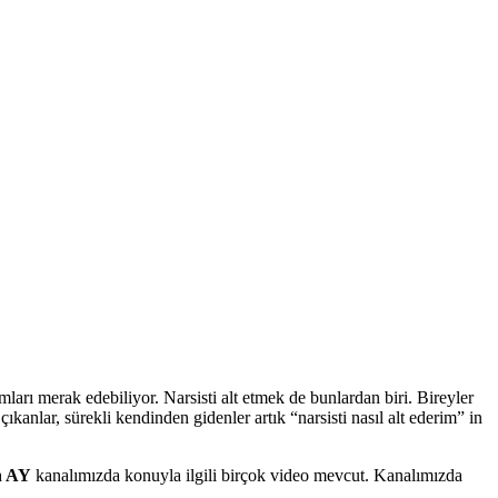
urumları merak edebiliyor. Narsisti alt etmek de bunlardan biri. Bireyler
ıkanlar, sürekli kendinden gidenler artık “narsisti nasıl alt ederim” in
n AY
kanalımızda konuyla ilgili birçok video mevcut. Kanalımızda