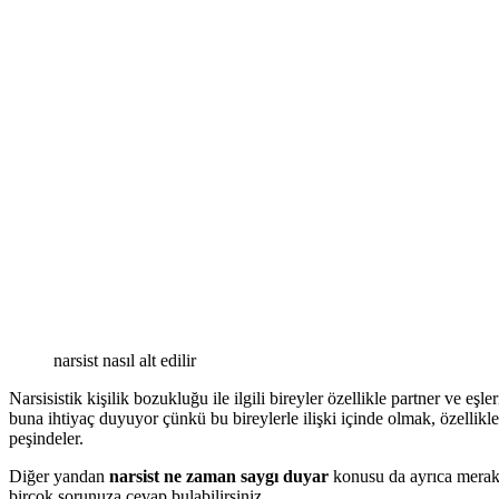
narsist nasıl alt edilir
Narsisistik kişilik bozukluğu ile ilgili bireyler özellikle partner ve eşle
buna ihtiyaç duyuyor çünkü bu bireylerle ilişki içinde olmak, özellikle 
peşindeler.
Diğer yandan
narsist ne zaman saygı duyar
konusu da ayrıca merak
birçok sorunuza cevap bulabilirsiniz.