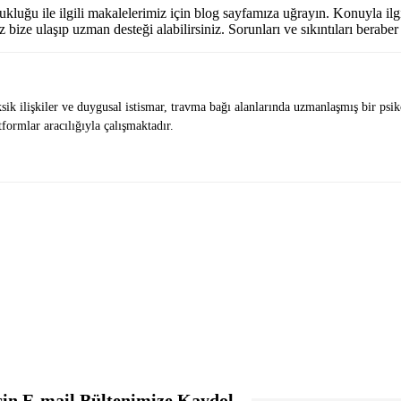
zukluğu ile ilgili makalelerimiz için blog sayfamıza uğrayın. Konuyla il
 bize ulaşıp uzman desteği alabilirsiniz. Sorunları ve sıkıntıları berab
ksik ilişkiler ve duygusal istismar, travma bağı alanlarında uzmanlaşmış bir ps
formlar aracılığıyla çalışmaktadır.
çin E-mail Bültenimize Kaydol