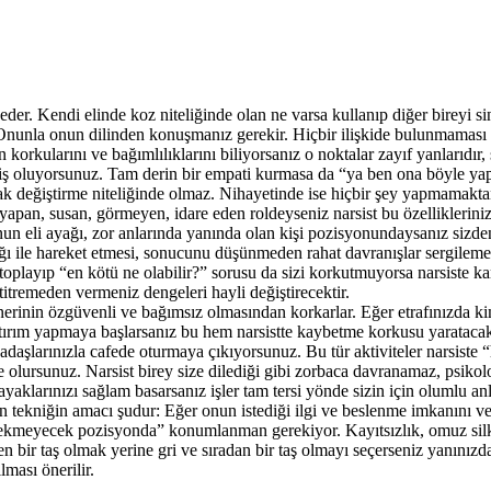
er. Kendi elinde koz niteliğinde olan ne varsa kullanıp diğer bireyi sindi
Onunla onun dilinden konuşmanız gerekir. Hiçbir ilişkide bulunmaması 
in korkularını ve bağımlılıklarını biliyorsanız o noktalar zayıf yanlarıdı
ermiş oluyorsunuz. Tam derin bir empati kurmasa da “ya ben ona böyle y
ak değiştirme niteliğinde olmaz. Nihayetinde ise hiçbir şey yapmamakta
ık yapan, susan, görmeyen, idare eden roldeyseniz narsist bu özellikleriniz
 onun eli ayağı, zor anlarında yanında olan kişi pozisyonundaysanız sizd
ığı ile hareket etmesi, sonucunu düşünmeden rahat davranışlar sergilemesi 
toplayıp “en kötü ne olabilir?” sorusu da sizi korkutmuyorsa narsiste ka
titremeden vermeniz dengeleri hayli değiştirecektir.
nerinin özgüvenli ve bağımsız olmasından korkarlar. Eğer etrafınızda ki
yatırım yapmaya başlarsanız bu hem narsistte kaybetme korkusu yaratacakt
daşlarınızla cafede oturmaya çıkıyorsunuz. Bu tür aktiviteler narsiste 
e olursunuz. Narsist birey size dilediği gibi zorbaca davranamaz, psikol
ayaklarınızı sağlam basarsanız işler tam tersi yönde sizin için olumlu an
n tekniğin amacı şudur: Eğer onun istediği ilgi ve beslenme imkanını v
çekmeyecek pozisyonda” konumlanman gerekiyor. Kayıtsızlık, omuz silkm
ken bir taş olmak yerine gri ve sıradan bir taş olmayı seçerseniz yanınız
lması önerilir.