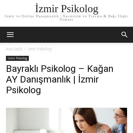
İzmir Psikolog
İzmir ve Online Danışmanlık | Narsisizm ve Travma & Bağı İlişki
Uzmanı
Ana Sayfa
İzmir Psikolog
İzmir Psikolog
Bayraklı Psikolog – Kağan
AY Danışmanlık | İzmir
Psikolog