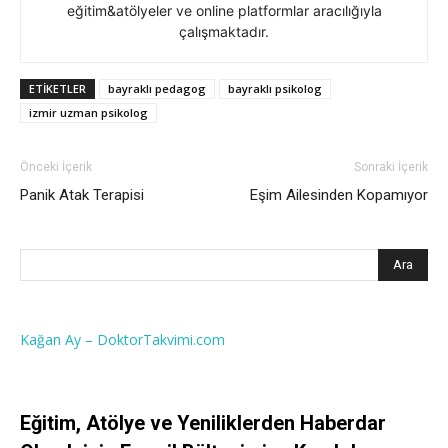
eğitim&atölyeler ve online platformlar aracılığıyla
çalışmaktadır.
ETIKETLER
bayraklı pedagog
bayraklı psikolog
izmir uzman psikolog
Önceki İçerik
Sonraki İçerik
Panik Atak Terapisi
Eşim Ailesinden Kopamıyor
Kağan Ay – DoktorTakvimi.com
Eğitim, Atölye ve Yeniliklerden Haberdar