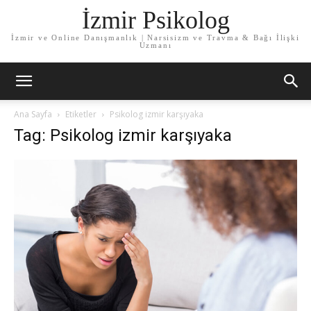
İzmir Psikolog
İzmir ve Online Danışmanlık | Narsisizm ve Travma & Bağı İlişki
Uzmanı
Ana Sayfa
Etiketler
Psikolog izmir karşıyaka
Tag: Psikolog izmir karşıyaka