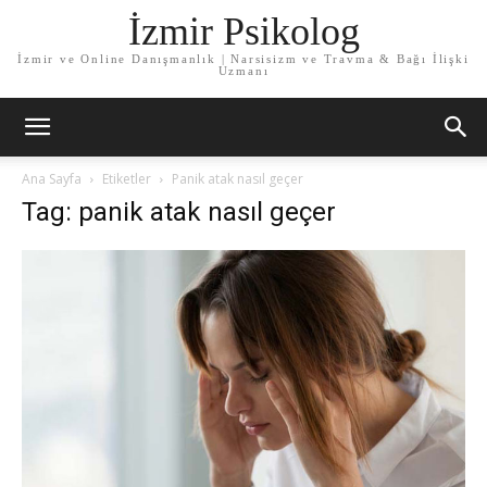
İzmir Psikolog
İzmir ve Online Danışmanlık | Narsisizm ve Travma & Bağı İlişki
Uzmanı
Ana Sayfa
Etiketler
Panik atak nasıl geçer
Tag: panik atak nasıl geçer