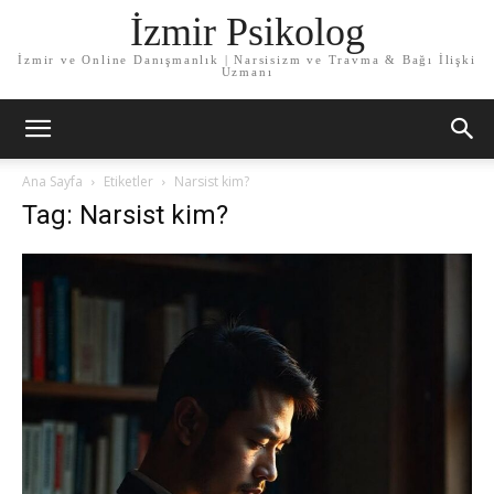
İzmir Psikolog
İzmir ve Online Danışmanlık | Narsisizm ve Travma & Bağı İlişki
Uzmanı
Ana Sayfa
Etiketler
Narsist kim?
Tag: Narsist kim?