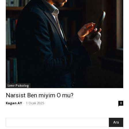
İzmir Psikolog
Narsist Ben miyim O mu?
Kagan AY
-
1 Ocak 2025
0