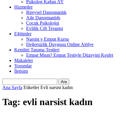
Psikolog Kağan AY
Hizmetler
Bireysel Danışmanlık
Aile Danışmanlığı
Çocuk Psikolojisi
Evlilik Çift Terapisi
Eğitimler
Narsist v Empat Kursu
Değersizlik Duygusu Online Atölye
Kendini Tanıma Testleri
Empat Mısın? Empat Testiyle Düzeyini Keşfet
Makaleler
Yorumlar
İletişim
Ana Sayfa
Etiketler
Evli narsist kadın
Tag: evli narsist kadın