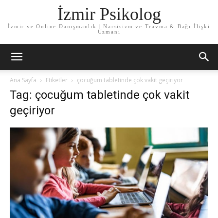
İzmir Psikolog
İzmir ve Online Danışmanlık | Narsisizm ve Travma & Bağı İlişki
Uzmanı
Ana Sayfa
Etiketler
çocuğum tabletinde çok vakit geçiriyor
Tag: çocuğum tabletinde çok vakit
geçiriyor