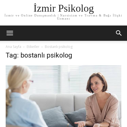
İzmir Psikolog
İzmir ve Online Danışmanlık | Narsisizm ve Travma & Bağı İlişki
Uzmanı
Ana Sayfa
Etiketler
Bostanlı psikolog
Tag: bostanlı psikolog