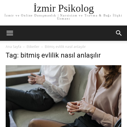
İzmir Psikolog
İzmir ve Online Danışmanlık | Narsisizm ve Travma & Bağı İlişki
Uzmanı
Ana Sayfa
Etiketler
Bitmiş evlilik nasıl anlaşılır
Tag: bitmiş evlilik nasıl anlaşılır