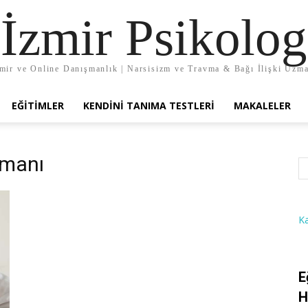
İzmir Psikolog
mir ve Online Danışmanlık | Narsisizm ve Travma & Bağı İlişki Uzm
EĞITIMLER
KENDINI TANIMA TESTLERI
MAKALELER
şmanı
K
E
H