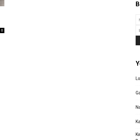
B
0
Y
L
Ga
Na
Ka
Kı