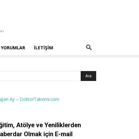
anı
YORUMLAR
İLETIŞIM
ağan Ay – DoktorTakvimi.com
ğitim, Atölye ve Yeniliklerden
aberdar Olmak için E-mail