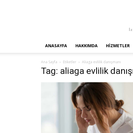
İz
ANASAYFA
HAKKIMDA
HIZMETLER
Ana Sayfa
Etiketler
Aliaga evlilik danışmanı
Tag: aliaga evlilik danı