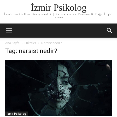
İzmir Psikolog
İzmir ve Online Danışmanlık | Narsisizm ve Travma & Bağı İlişki
Uzmanı
Ana Sayfa
Etiketler
Narsist nedir?
Tag: narsist nedir?
İzmir Psikolog