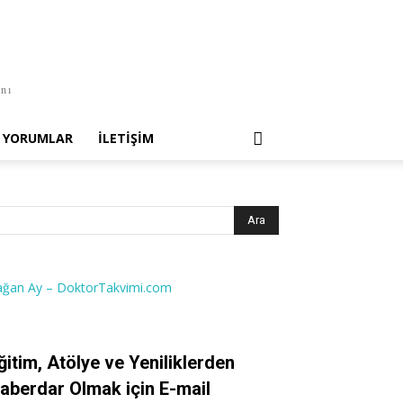
anı
YORUMLAR
İLETIŞIM
ağan Ay – DoktorTakvimi.com
ğitim, Atölye ve Yeniliklerden
aberdar Olmak için E-mail