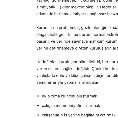
kaynağı görülemeyebilir. Görülen problemler 
simbiyotik ilişkiler mevcut olabilir. Hedefl
adımlarla ilerlemek istiyorsa bağımsız bir
ku
Kurumlarda problemler, gözlemlediğim kadarı
olağan hale gelir ki, bu durum normalleştiri
başarılı ve yerinde saymaya mahkum kurumlar
yerine getirmemeye direten kuruluşların art
Hedefi olan kuruluşlar bilmelidir ki, her k
veren sistem sağlıklı değildir. Çünkü her kur
yanlışlarla dolu ve klişe çalışma biçimleri d
seminerleriyle yapma ısrarındalar;
ekip olma bilincini oluşturmak
çalışan memnuniyetini artırmak
çalışanların iş yerine bağlılığını artırmak