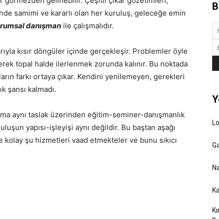
görmezden gelinebilir. Çeşitli çıkar gözetimleri,
B
erinde samimi ve kararlı olan her kuruluş, geleceğe emin
rumsal danışman
ile çalışmalıdır.
yla kısır döngüler içinde gerçekleşir. Problemler öyle
lerek topal halde ilerlenmek zorunda kalınır. Bu noktada
ın farkı ortaya çıkar. Kendini yenilemeyen, gerekleri
ık şansı kalmadı.
Y
uruma aynı taslak üzerinden eğitim-seminer-danışmanlık
L
uluşun yapısı-işleyişi aynı değildir. Bu baştan aşağı
ile kolay şu hizmetleri vaad etmekteler ve bunu sıkıcı
Ga
Na
Ka
Kı