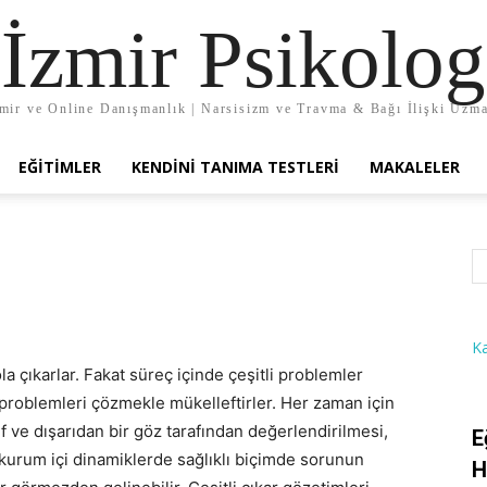
İzmir Psikolog
mir ve Online Danışmanlık | Narsisizm ve Travma & Bağı İlişki Uzm
EĞITIMLER
KENDINI TANIMA TESTLERI
MAKALELER
K
a çıkarlar. Fakat süreç içinde çeşitli problemler
problemleri çözmekle mükelleftirler. Her zaman için
f ve dışarıdan bir göz tarafından değerlendirilmesi,
E
t-kurum içi dinamiklerde sağlıklı biçimde sorunun
H